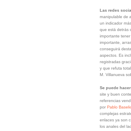
Las redes soci
manipulable de a
un indicador más
que está detrás 
importante tener
importante, arras
conseguirá desta
aspectos. Es inc
registradas grac
y que refuta tot
M. Villanueva so
Se puede hacer 
site y buen cont
referencias vend
por
Pablo Basel
complejas estrat
enlaces ya son 
los anales del l