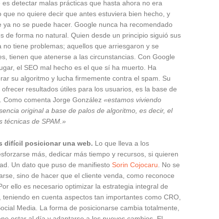
es detectar malas prácticas que hasta ahora no era
lo que no quiere decir que antes estuviera bien hecho, y
e ya no se puede hacer. Google nunca ha recomendado
s de forma no natural. Quien desde un principio siguió sus
ra no tiene problemas; aquellos que arriesgaron y se
ites, tienen que atenerse a las circunstancias. Con Google
jugar, el SEO mal hecho es el que sí ha muerto. Ha
ar su algoritmo y lucha firmemente contra el spam. Su
e ofrecer resultados útiles para los usuarios, es la base de
a. Como comenta Jorge González
«estamos viviendo
sencia original a base de palos de algoritmo, es decir, el
as técnicas de SPAM.»
 difícil posicionar una web.
Lo que lleva a los
esforzarse más, dedicar más tiempo y recursos, si quieren
idad. Un dato que puso de manifiesto
Sorin Cojocaru
. No se
narse, sino de hacer que el cliente venda, como reconoce
 Por ello es necesario optimizar la estrategia integral de
e, teniendo en cuenta aspectos tan importantes como CRO,
Social Media. La forma de posicionarse cambia totalmente,
ene estar al día y adaptarse a los nuevos cambios. El