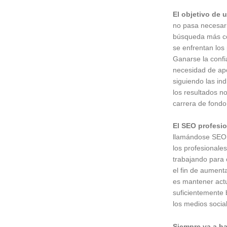
El objetivo de 
no pasa necesari
búsqueda más com
se enfrentan los
Ganarse la confi
necesidad de apo
siguiendo las in
los resultados n
carrera de fondo
El SEO profesio
llamándose SEO,
los profesionale
trabajando para 
el fin de aument
es mantener actu
suficientemente 
los medios socia
Siempre va a h