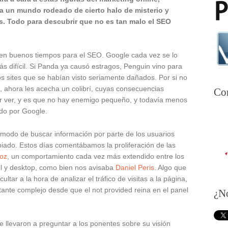
a un mundo rodeado de cierto halo de misterio y
s. Todo para descubrir que no es tan malo el SEO
.
ren buenos tiempos para el SEO. Google cada vez se lo
s difícil. Si Panda ya causó estragos, Penguin vino para
s sites que se habían visto seriamente dañados. Por si no
, ahora les acecha un colibrí, cuyas consecuencias
Con
or ver, y es que no hay enemigo pequeño, y todavía menos
ado por Google.
l modo de buscar información por parte de los usuarios
ado. Estos días comentábamos la proliferación de las
voz
, un comportamiento cada vez más extendido entre los
il y desktop, como bien nos avisaba
Daniel Peris
. Algo que
cultar a la hora de analizar el tráfico de visitas a la página,
ante complejo desde que el not provided reina en el panel
¿N
 llevaron a preguntar a los ponentes sobre su visión