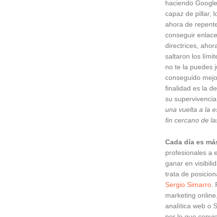
haciendo Google 
capaz de pillar, 
ahora de repent
conseguir enlace
directrices, aho
saltaron los lím
no te la puedes 
conseguido mejor
finalidad es la d
su supervivenci
una vuelta a la e
fin cercano de l
Cada día es más
profesionales a 
ganar en visibil
trata de posicio
Sergio Simarro
.
marketing onlin
analítica web o 
por lo que convi