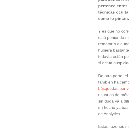
pertenecientes 
técnicas oculta
como lo pintan
Y es que no cor
está poniendo má
rematar a alguno
hubiera bastante
todavía están p
si actúa auspici
De otra parte, e
también ha cambi
búsquedas por 
usuarios de móv
sin duda va a difi
un hecho ya bast
de Analytics.
Estas razones me