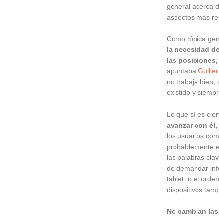
general acerca d
aspectos más rep
Como tónica gen
la necesidad de
las posiciones,
apuntaba
Guille
no trabaja bien, 
existido y siempr
Lo que sí es cie
avanzar con él,
los usuarios com
probablemente e
las palabras cla
de demandar info
tablet, o el ord
dispositivos tam
No cambian las 