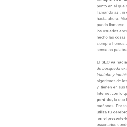
punto en el que 
llamando así, ni
hasta ahora. Mi
pueda llamarse, 
los usuarios enc
hecho las cosas 
siempre hemos a
sensatas palabra
El SEO va haci
de búsqueda exis
Youtube y tambi
algoritmos de lo
y tienen en sus 
Internet con lo 
perdido,
lo que 
mañana». Por tant
utiliza
tu cerebr
en el presente-
escenarios donde