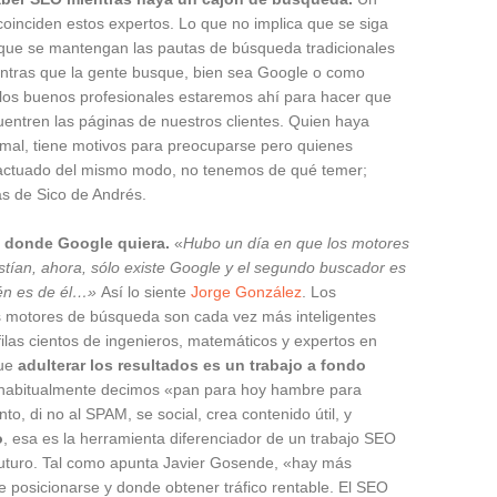
coinciden estos expertos. Lo que no implica que se siga
 que se mantengan las pautas de búsqueda tradicionales
entras que la gente busque, bien sea Google o como
los buenos profesionales estaremos ahí para hacer que
uentren las páginas de nuestros clientes. Quien haya
mal, tiene motivos para preocuparse pero quienes
ctuado del mismo modo, no tenemos de qué temer;
s de Sico de Andrés.
a donde Google quiera.
«
Hubo un día en que los motores
tían, ahora, sólo existe Google y el segundo buscador es
én es de él…»
Así lo siente
Jorge González
.
Los
s motores de búsqueda son cada vez más inteligentes
filas cientos de ingenieros, matemáticos y expertos en
que
adulterar los resultados es un trabajo a fondo
habitualmente decimos «pan para hoy hambre para
o, di no al SPAM, se social, crea contenido útil, y
o
, esa es la herramienta diferenciador de un trabajo SEO
futuro. Tal como apunta Javier Gosende, «hay más
 posicionarse y donde obtener tráfico rentable. El SEO