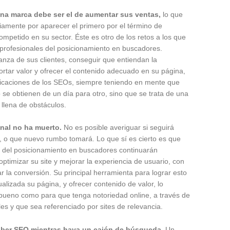
una marca debe ser el de aumentar sus ventas,
lo que
amente por aparecer el primero por el término de
petido en su sector. Éste es otro de los retos a los que
 profesionales del posicionamiento en buscadores.
anza de sus clientes, conseguir que entiendan la
rtar valor y ofrecer el contenido adecuado en su página,
dicaciones de los SEOs, siempre teniendo en mente que
o se obtienen de un día para otro, sino que se trata de una
 llena de obstáculos.
nal no ha muerto.
No es posible averiguar si seguirá
 o que nuevo rumbo tomará. Lo que sí es cierto es que
s del posicionamiento en buscadores continuarán
optimizar su site y mejorar la experiencia de usuario, con
ar la conversión. Su principal herramienta para lograr esto
alizada su página, y ofrecer contenido de valor, lo
bueno como para que tenga notoriedad online, a través de
les y que sea referenciado por sites de relevancia.
aber SEO mientras haya un cajón de búsqueda.
Un