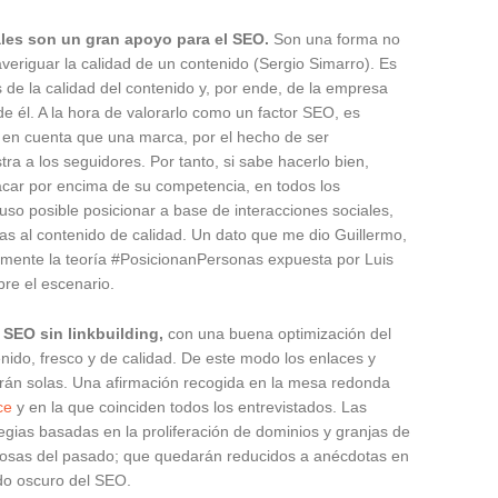
ales son un gran apoyo para el SEO.
Son una forma no
veriguar la calidad de un contenido (Sergio Simarro). Es
 de la calidad del contenido y, por ende, de la empresa
de él. A la hora de valorarlo como un factor SEO, es
 en cuenta que una marca, por el hecho de ser
tra a los seguidores. Por tanto, si sabe hacerlo bien,
car por encima de su competencia, en todos los
luso posible posicionar a base de interacciones sociales,
ias al contenido de calidad. Un dato que me dio Guillermo,
almente la teoría #PosicionanPersonas expuesta por Luis
bre el escenario.
SEO sin linkbuilding,
con una buena optimización del
enido, fresco y de calidad. De este modo los enlaces y
rán solas. Una afirmación recogida en la mesa redonda
ice
y en la que coinciden todos los entrevistados. Las
egias basadas en la proliferación de dominios y granjas de
cosas del pasado; que quedarán reducidos a anécdotas en
ado oscuro del SEO.