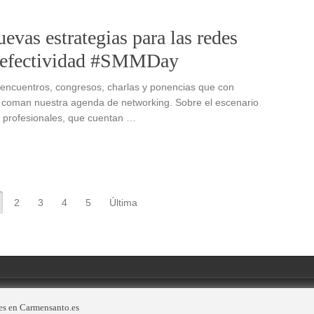
evas estrategias para las redes
la efectividad #SMMDay
encuentros, congresos, charlas y ponencias que con
a coman nuestra agenda de networking. Sobre el escenario
 profesionales, que cuentan …
2
3
4
5
Última
es en Carmensanto.es