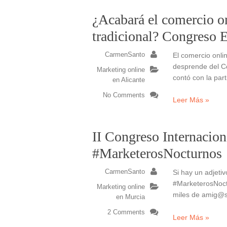
¿Acabará el comercio on
tradicional? Congreso 
CarmenSanto
El comercio onlin
desprende del Co
Marketing online
contó con la par
en Alicante
No Comments
Leer Más »
II Congreso Internacio
#MarketerosNocturnos
CarmenSanto
Si hay un adjeti
#MarketerosNoct
Marketing online
miles de amig@
en Murcia
2 Comments
Leer Más »