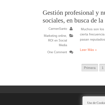
Gestión profesional y nu
sociales, en busca de 
CarmenSanto
Muchos son los 
cierta frecuenci
Marketing online
,
pasan reputados
ROI en Social
Media
Leer Más »
One Comment
Primera
1
Uso de Cooki