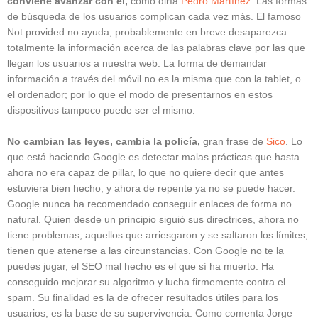
conviene avanzar con él,
como diría
Pedro Martínez
. Las formas
de búsqueda de los usuarios complican cada vez más. El famoso
Not provided no ayuda, probablemente en breve desaparezca
totalmente la información acerca de las palabras clave por las que
llegan los usuarios a nuestra web. La forma de demandar
información a través del móvil no es la misma que con la tablet, o
el ordenador; por lo que el modo de presentarnos en estos
dispositivos tampoco puede ser el mismo.
No cambian las leyes, cambia la policía,
gran frase de
Sico
. Lo
que está haciendo Google es detectar malas prácticas que hasta
ahora no era capaz de pillar, lo que no quiere decir que antes
estuviera bien hecho, y ahora de repente ya no se puede hacer.
Google nunca ha recomendado conseguir enlaces de forma no
natural. Quien desde un principio siguió sus directrices, ahora no
tiene problemas; aquellos que arriesgaron y se saltaron los límites,
tienen que atenerse a las circunstancias. Con Google no te la
puedes jugar, el SEO mal hecho es el que sí ha muerto. Ha
conseguido mejorar su algoritmo y lucha firmemente contra el
spam. Su finalidad es la de ofrecer resultados útiles para los
usuarios, es la base de su supervivencia. Como comenta Jorge